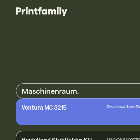
Maschinenraum.
Ventura MC 3215
Druckhaus Sportfli
Heidelberg Stahlfolder KTL
Druckhaus Sportfli