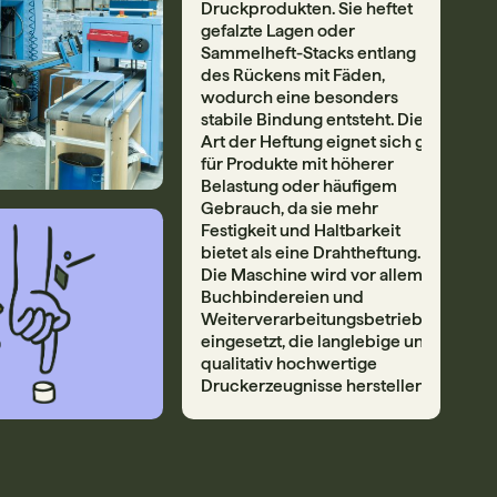
Druckprodukten. Sie heftet
gefalzte Lagen oder
Sammelheft-Stacks entlang
des Rückens mit Fäden,
wodurch eine besonders
stabile Bindung entsteht. Diese
Art der Heftung eignet sich gut
für Produkte mit höherer
Belastung oder häufigem
Gebrauch, da sie mehr
Festigkeit und Haltbarkeit
bietet als eine Drahtheftung.
Die Maschine wird vor allem in
Buchbindereien und
Weiterverarbeitungsbetrieben
eingesetzt, die langlebige und
qualitativ hochwertige
Druckerzeugnisse herstellen.