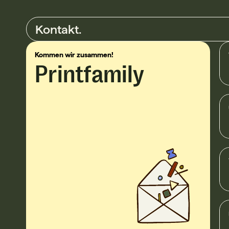
Kontakt.
Kolbus Buchstraße
Druckhaus Sportfli
Kommen wir zusammen!
Printfamily
Granit Dreimesserautomat
Druckhaus Sportfli
FM MBO K76C
Druckhaus Sportfli
FM MBO K76
Druckhaus Sportfli